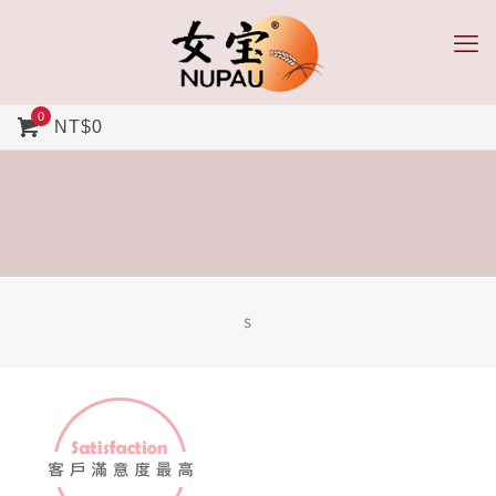
0
NT$0
s