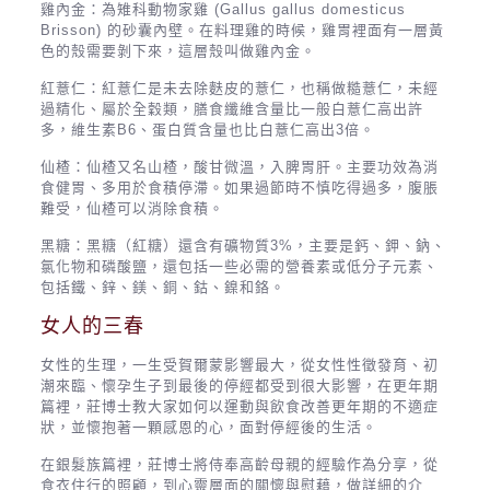
雞內金：為雉科動物家雞 (Gallus gallus domesticus
Brisson) 的砂囊內壁。在料理雞的時候，雞胃裡面有一層黃
色的殼需要剝下來，這層殼叫做雞內金。
紅薏仁：紅薏仁是未去除麩皮的薏仁，也稱做糙薏仁，未經
過精化、屬於全穀類，膳食纖維含量比一般白薏仁高出許
多，維生素B6、蛋白質含量也比白薏仁高出3倍。
仙楂：仙楂又名山楂，酸甘微溫，入脾胃肝。主要功效為消
食健胃、多用於食積停滯。如果過節時不慎吃得過多，腹脹
難受，仙楂可以消除食積。
黑糖：黑糖（紅糖）還含有礦物質3%，主要是鈣、鉀、鈉、
氯化物和磷酸鹽，還包括一些必需的營養素或低分子元素、
包括鐵、鋅、鎂、銅、鈷、鎳和鉻。
女人的三春
女性的生理，一生受賀爾蒙影響最大，從女性性徵發育、初
潮來臨、懷孕生子到最後的停經都受到很大影響，在更年期
篇裡，莊博士教大家如何以運動與飲食改善更年期的不適症
狀，並懷抱著一顆感恩的心，面對停經後的生活。
在銀髮族篇裡，莊博士將侍奉高齡母親的經驗作為分享，從
食衣住行的照顧，到心靈層面的關懷與慰藉，做詳細的介