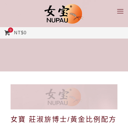
0
NT$0
女寶 莊淑旂博士/黃金比例配方