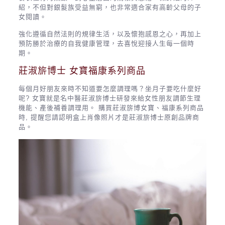
紹，不但對銀髮族受益無窮，也非常適合家有高齡父母的子
女閱讀。
強化遵循自然法則的規律生活，以及懷抱感恩之心，再加上
預防勝於治療的自我健康管理，去喜悅迎接人生每一個時
期。
莊淑旂博士 女寶福康系列商品
每個月好朋友來時不知道要怎麼調理嗎？坐月子要吃什麼好
呢? 女寶就是名中醫莊淑旂博士研發來給女性朋友調節生理
機能、產後補養調理用。 購買莊淑旂博女寶、福康系列商品
時, 提醒您請認明盒上肖像照片才是莊淑旂博士原創品牌商
品。