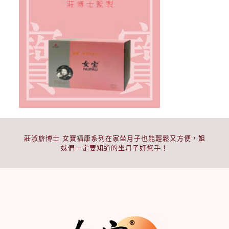
莊淑旂博士 女寶福康系列在家坐月子也能輕鬆又方便，姐
妹們一定要知道的坐月子好幫手！