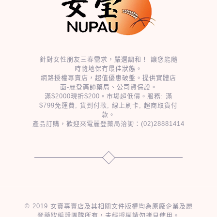
針對女性朋友三春需求，嚴選調和！ 讓您能隨
時隨地保有最佳狀態。
網路授權專賣店，超值優惠破盤。提供實體店
面-麗登藥師藥局、公司貨保證。
滿$2000現折$200。市場超低價。服務: 滿
$799免運費, 貨到付款, 線上刷卡, 超商取貨付
款。
產品訂購，歡迎來電麗登藥局洽詢：
(02)28881414
© 2019 女寶專賣店及其相關文件版權均為原廠企業及麗
登藥妝編輯團隊所有，未經授權請勿拷貝使用。