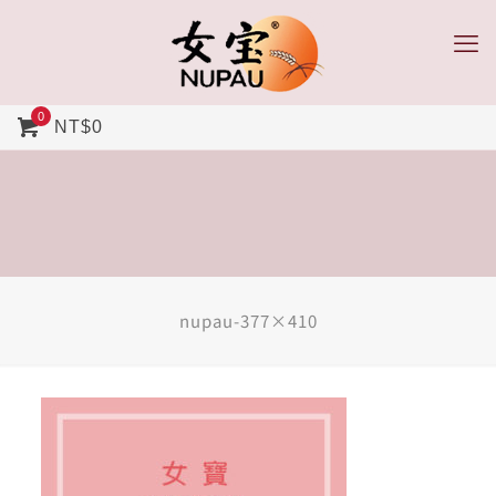
0
NT$0
nupau-377×410