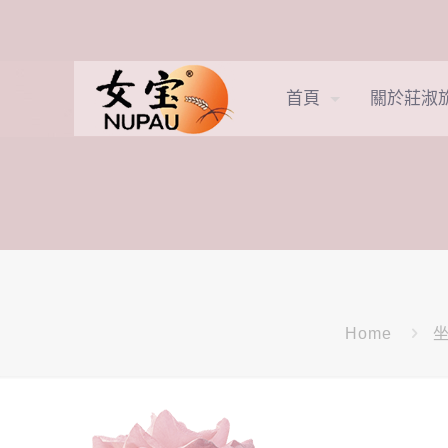
首頁
關於莊淑
Home