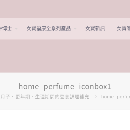
旂博士
女寶福康全系列產品
女寶新訊
女寶
home_perfume_iconbox1
坐月子、更年期、生理期間的營養調理補充
home_perfu