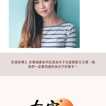
莊淑旂博士 女寶福康系列在家坐月子也能輕鬆又方便，姐
妹們一定要知道的坐月子好幫手！