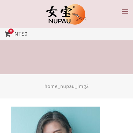
0
NT$0
home_nupau_img2