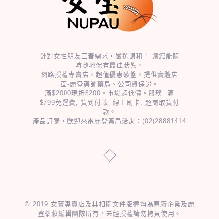
針對女性朋友三春需求，嚴選調和！ 讓您能隨
時隨地保有最佳狀態。
網路授權專賣店，超值優惠破盤。提供實體店
面-麗登藥師藥局、公司貨保證。
滿$2000現折$200。市場超低價。服務: 滿
$799免運費, 貨到付款, 線上刷卡, 超商取貨付
款。
產品訂購，歡迎來電麗登藥局洽詢：
(02)28881414
© 2019 女寶專賣店及其相關文件版權均為原廠企業及麗
登藥妝編輯團隊所有，未經授權請勿拷貝使用。