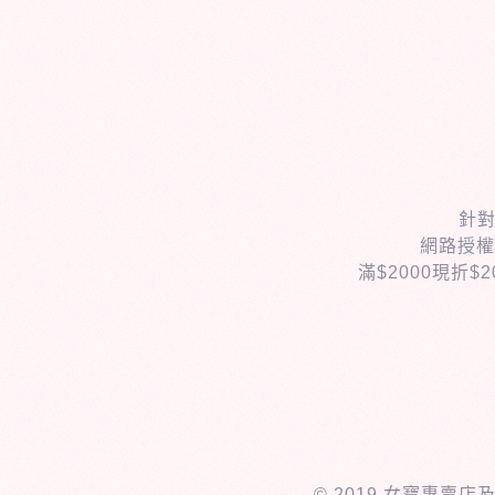
針對
網路授權
滿$2000現折$
© 2019 女寶專