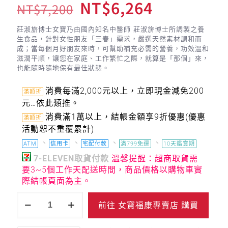
NT$
6,264
NT$
7,200
莊淑旂博士女寶乃由國內知名中醫師 莊淑旂博士所調製之養
生食品，針對女性朋友「三春」需求，嚴選天然素材調和而
成；當每個月好朋友來時，可幫助補充必需的營養，功效溫和
滋潤平順，讓您在家庭、工作繁忙之際，就算是「那個」來，
也能隨時隨地保有最佳狀態。
消費每滿2,000元以上，立即現金減免200
滿額折
元…依此類推。
消費滿1萬以上，結帳金額享9折優惠(優惠
滿額折
活動恕不重覆累計)
、
、
、
、
ATM
信用卡
宅配付款
滿799免運
10天鑑賞期
7-ELEVEN取貨付款
溫馨提醒：超商取貨需
要3~5個工作天配送時間，商品價格以購物車實
際結帳頁面為主。
前往 女寶福康專賣店 購買