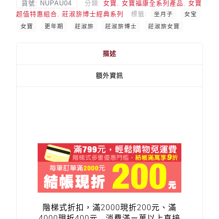
貨號:
NUPAU04
分類:
女寶
,
女寶福康全系列產品
,
女寶
超值特惠組合
,
莊淑旂博士經典系列
標籤:
坐月子
女宝
女寶
更年期
莊淑旂
莊淑旂博士
莊淑旂女寶
描述
額外資訊
階梯式折扣，滿2000現折200元、滿
4000現折400元….消費滿ㄧ萬以上直接