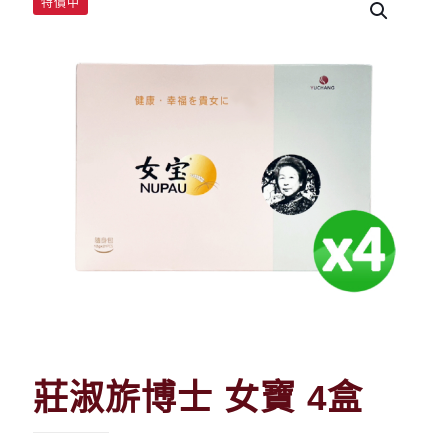
特價中
莊淑旂博士 女寶 4盒