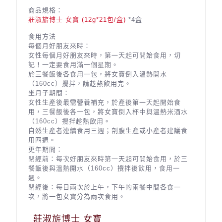
商品規格：
莊淑旂博士 女寶 (12g*21包/盒)
*4盒
食用方法
每個月好朋友來時：
女性每個月好朋友來時，第一天起可開始食用，切
記！一定要食用滿一個星期。
於三餐飯後各食用一包，將女寶倒入溫熱開水
（160cc）攪拌，請趁熱飲用完。
坐月子期間：
女性生產後最需營養補充，於產後第一天起開始食
用，三餐飯後各一包，將女寶倒入杯中與溫熱米酒水
（160cc）攪拌趁熱飲用。
自然生產者連續食用三週；剖腹生產或小產者建議食
用四週。
更年期間：
閉經前：每次好朋友來時第一天起可開始食用，於三
餐飯後與溫熱開水（160cc）攪拌後飲用，食用一
週。
閉經後：每日兩次於上午，下午的兩餐中間各食一
次，將一包女寶分為兩次食用。
莊淑旂博士 女寶