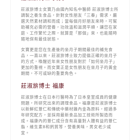
莊淑旂博士女寶乃由國內知名中醫師 莊淑旂博士所
調製之養生食品，針對女性朋友「三春」需求，嚴
選天然素材調和而成；當每個月好朋友來時，可幫
助補充必需的營養，功效溫和滋潤平順，讓您在家
庭、工作繁忙之際，就算是「那個」來，也能隨時
隨地保有最佳狀態。
女寶更是您在生產後的坐月子期間最佳的補充食
品，一直以來，莊淑旂博士致力提倡正確的坐月子
的方式，喚醒近年來女性朋友對於「如何坐月子」
更加的重視。而女寶正是女性朋友在坐月子的黃金
期間，不可或缺的重要角色。
莊淑旂博士 福康
莊淑旂博士在日本行醫時為了日本皇室成員的健康
問題，所研究出來的調理食品。福康是莊淑旂博士
以新鮮紅薏仁和傳統中藥材雞內金為原料，經過多
年研究配方，並採用最新食品加工技術所製造而
成。福康內的薏仁成分含有高量對人體有益的薏仁
脂，維生素B和鈣質等，營養美味，男女老少咸
宜。