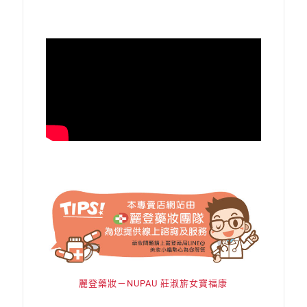
麗登藥妝－NUPAU 莊淑旂女寶福康