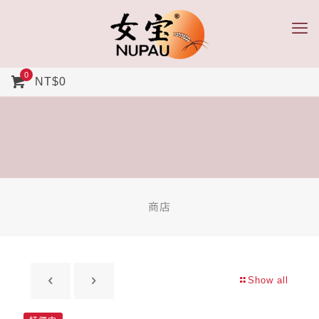
0
NT$0
商店
Show all