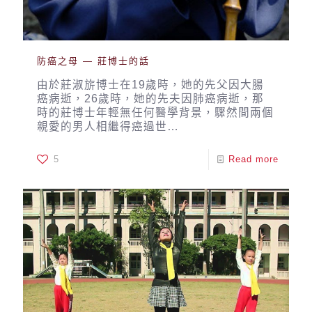
防癌之母 — 莊博士的話
由於莊淑旂博士在19歲時，她的先父因大腸
癌病逝，26歲時，她的先夫因肺癌病逝，那
時的莊博士年輕無任何醫學背景，驟然間兩個
親愛的男人相繼得癌過世…
5
Read more